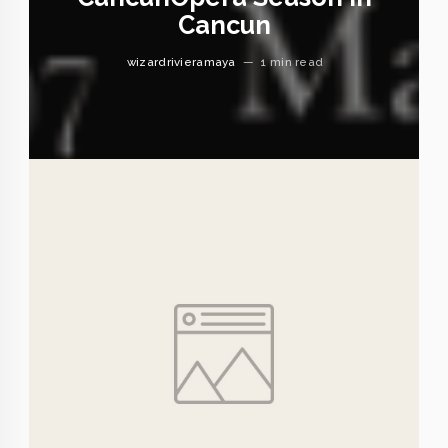
Cancun
wizardrivieramaya
—
1 min read