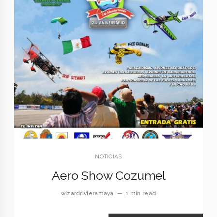
NOTICIAS
Aero Show Cozumel
wizardrivieramaya
—
1 min read