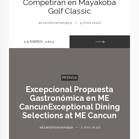
Competirán en Mayakoba
Golf Classic
wizardrivieramaya
—
4 mins read
19 ENERO, 2012
PRENSA
Excepcional Propuesta
Gastronómica en ME
Cancun
Exceptional Dining
Selections at ME Cancun
wizardrivieramaya
—
1 min read