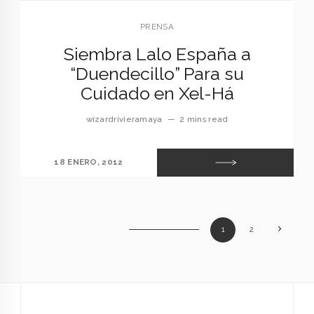
PRENSA
Siembra Lalo España a
“Duendecillo” Para su
Cuidado en Xel-Há
wizardrivieramaya
—
2 mins read
18 ENERO, 2012
1
2