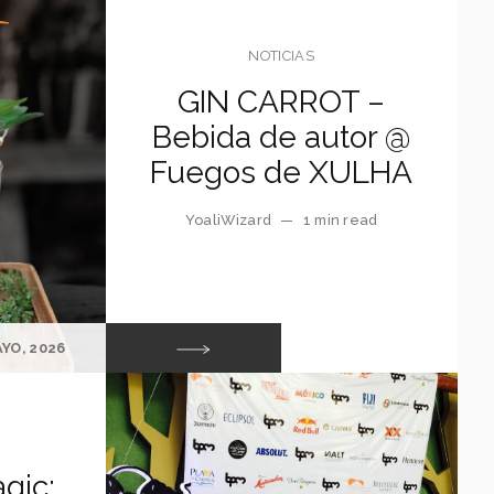
NOTICIAS
GIN CARROT –
Bebida de autor @
Fuegos de XULHA
YoaliWizard
—
1 min read
AYO, 2026
gic: