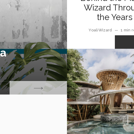
Wizard Thro
the Years
YoaliWizard
—
1 min 
ya