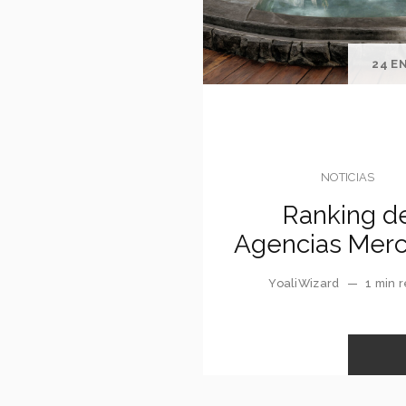
24 E
NOTICIAS
Ranking d
Agencias Merc
YoaliWizard
—
1 min 