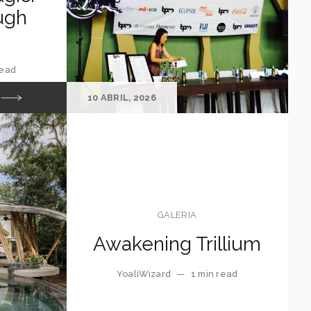
ugh
read
10 ABRIL, 2026
GALERIA
Awakening Trillium
YoaliWizard
—
1 min read