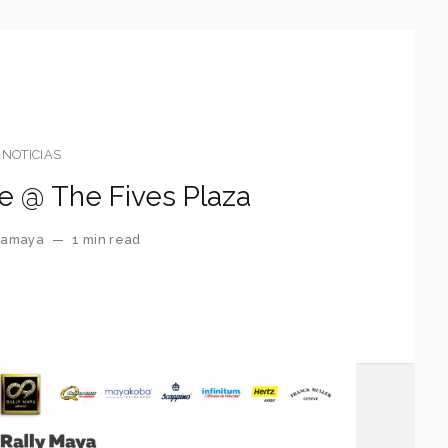
NOTICIAS
 @ The Fives Plaza
eramaya
—
1 min read