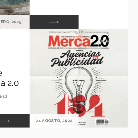
NERO, 2025
e
a 2.0
read
24 AGOSTO, 2022