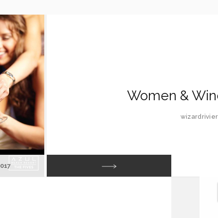
Women & Wine
wizardrivi
017