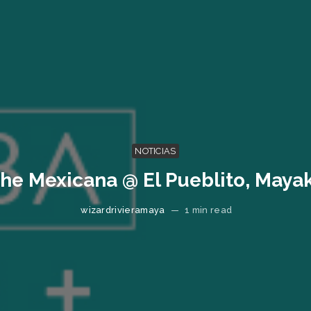
NOTICIAS
he Mexicana @ El Pueblito, Maya
wizardrivieramaya
—
1 min read