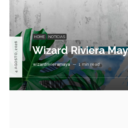
HOME
NOTICIAS
4 AGOSTO, 2026
Wizard Riviera Ma
wizardrivieramaya
—
1 min read