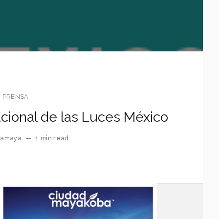
PRENSA
acional de las Luces México
eramaya
—
1 min read