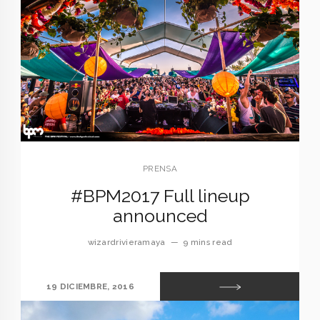
PRENSA
#BPM2017 Full lineup
announced
wizardrivieramaya
—
9 mins read
19 DICIEMBRE, 2016