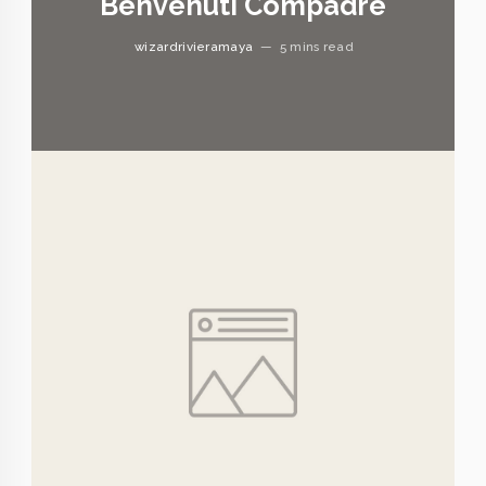
Benvenuti Compadre
wizardrivieramaya
—
5 mins read