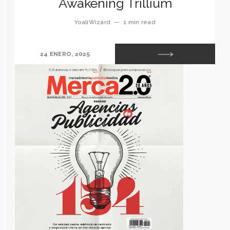
Awakening Trillium
YoaliWizard
—
1 min read
24 ENERO, 2025