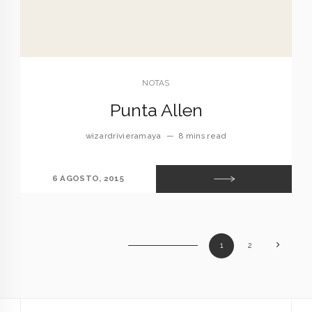
NOTAS
Punta Allen
wizardrivieramaya
—
8 mins read
6 AGOSTO, 2015
1
2