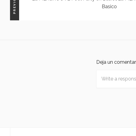
PREVIOUS
Basico
Deja un comentar
Nombre
*
Correo
electrónico
*
Web