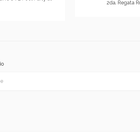
2da. Regata R
io