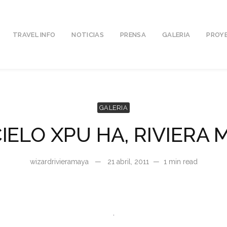
TRAVEL INFO
NOTICIAS
PRENSA
GALERIA
PROY
GALERIA
CIELO XPU HA, RIVIERA 
wizardrivieramaya
—
21 abril, 2011
—
1 min read