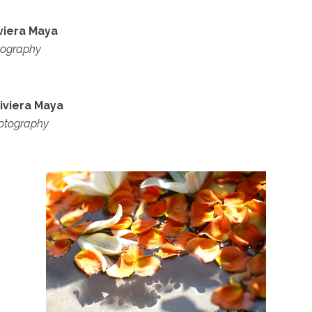
iviera Maya
otography
iviera Maya
hotography