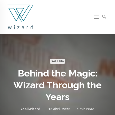
GALERIA
Behind the Magic:
Wizard Through the
Years
YoaliWizard
—
10 abril, 2026
—
1 min read