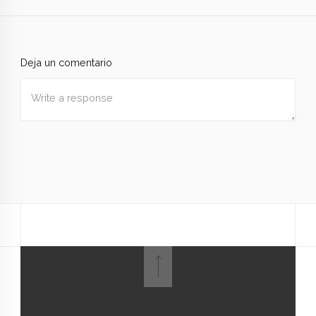
Deja un comentario
Nombre
*
Correo
electrónico
*
Web
Guardar mi nombre, correo electrónico y sitio web en
este navegador para la próxima vez que haga un
comentario.