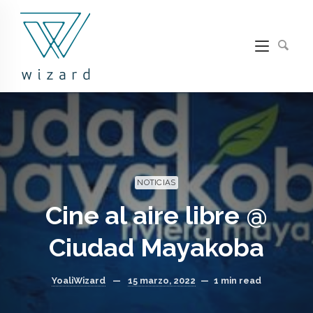
NOTICIAS
Cine al aire libre @
Ciudad Mayakoba
YoaliWizard
—
15 marzo, 2022
—
1 min read