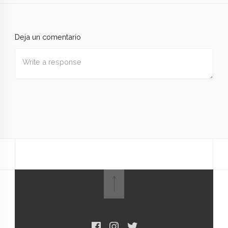
Deja un comentario
Nombre
*
Correo
electrónico
*
Web
Guardar mi nombre, correo electrónico y sitio web en
este navegador para la próxima vez que haga un
comentario.