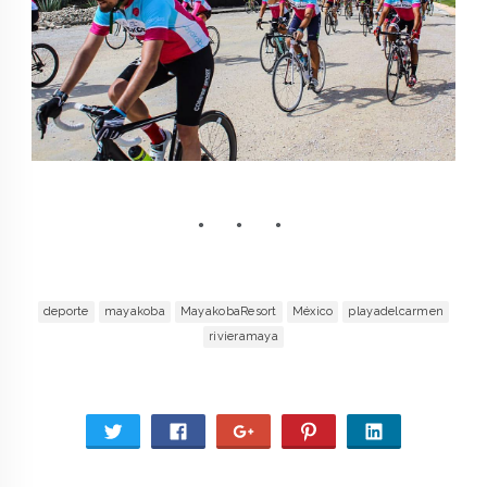
deporte
mayakoba
MayakobaResort
México
playadelcarmen
rivieramaya