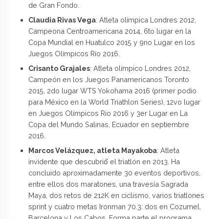
de Gran Fondo.
Claudia Rivas Vega
: Atleta olímpica Londres 2012,
Campeona Centroamericana 2014, 6to lugar en la
Copa Mundial en Huatulco 2015 y 9no Lugar en los
Juegos Olímpicos Río 2016.
Crisanto Grajales
: Atleta olímpico Londres 2012,
Campeón en los Juegos Panamericanos Toronto
2015, 2do lugar WTS Yokohama 2016 (primer podio
para México en la World Triathlon Series), 12vo lugar
en Juegos Olímpicos Rio 2016 y 3er Lugar en La
Copa del Mundo Salinas, Ecuador en septiembre
2016.
Marcos Velázquez, atleta Mayakoba
: Atleta
invidente que descubrió́ el triatlón en 2013. Ha
concluido aproximadamente 30 eventos deportivos,
entre ellos dos maratones, una travesía Sagrada
Maya, dos retos de 212K en ciclismo, varios triatlones
sprint y cuatro metas Ironman 70.3: dos en Cozumel,
Barcelona y Los Cabos. Forma parte el programa