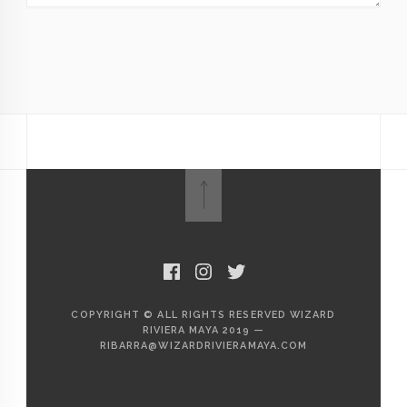
Nombre
*
Correo
electrónico
*
Web
Guardar mi nombre, correo electrónico y sitio web en
este navegador para la próxima vez que haga un
comentario.
COPYRIGHT © ALL RIGHTS RESERVED WIZARD
RIVIERA MAYA 2019 —
RIBARRA@WIZARDRIVIERAMAYA.COM