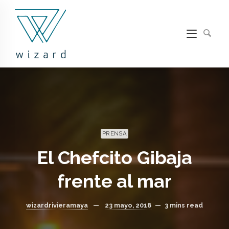
PRENSA
El Chefcito Gibaja
frente al mar
wizardrivieramaya
—
23 mayo, 2018
—
3 mins read