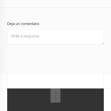
Deja un comentario
Nombre
*
Correo
electrónico
*
Web
Guardar mi nombre, correo electrónico y sitio web en
este navegador para la próxima vez que haga un
comentario.