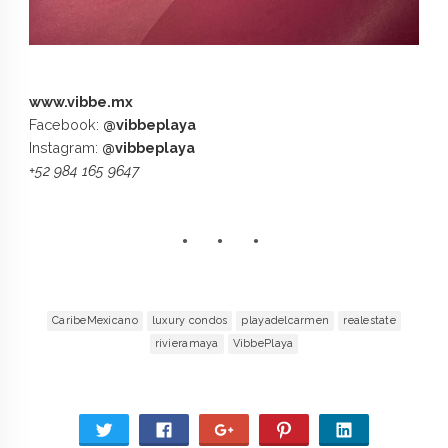
www.vibbe.mx
Facebook:
@vibbeplaya
Instagram:
@vibbeplaya
+52 984 165 9647
CaribeMexicano
luxury condos
playadelcarmen
realestate
rivieramaya
VibbePlaya