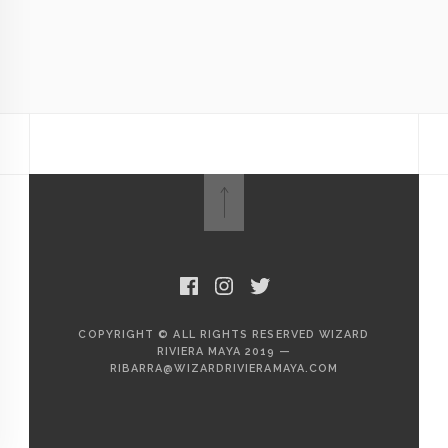
Nombre
*
Correo
electrónico
*
Web
Guardar mi nombre, correo electrónico y sitio web en
este navegador para la próxima vez que haga un
comentario.
COPYRIGHT © ALL RIGHTS RESERVED WIZARD
RIVIERA MAYA 2019 —
RIBARRA@WIZARDRIVIERAMAYA.COM