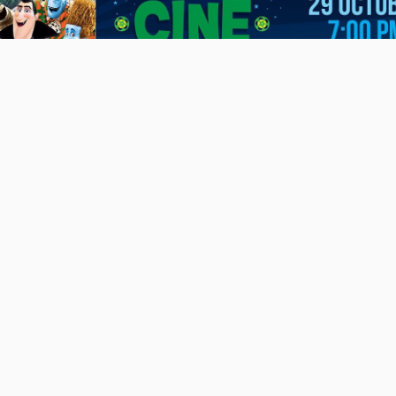
CineClub
Events
movienight
NochesdeCine
playadelcarmen