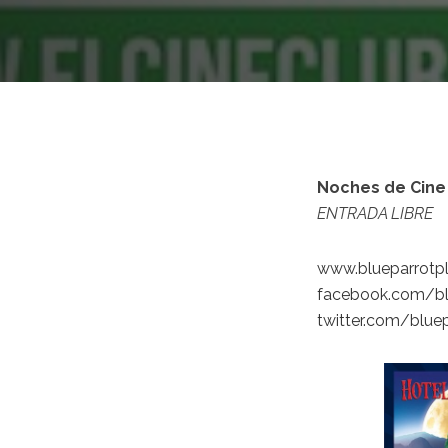
Noches de Cine 
ENTRADA LIBRE
www.blueparrotp
facebook.com/bl
twitter.com/blue