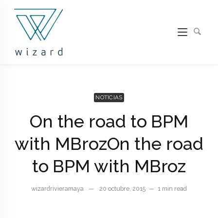
NOTICIAS
On the road to BPM
with MBroz
On the road
to BPM with MBroz
wizardrivieramaya
—
20 octubre, 2015
—
1 min read