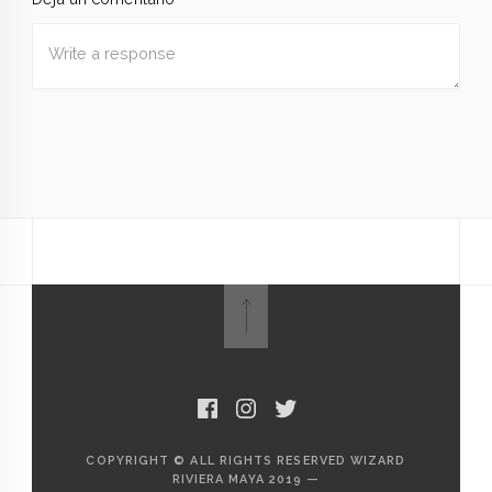
Nombre
*
Correo
electrónico
*
Web
Guardar mi nombre, correo electrónico y sitio web en
este navegador para la próxima vez que haga un
comentario.
COPYRIGHT © ALL RIGHTS RESERVED WIZARD
RIVIERA MAYA 2019 —