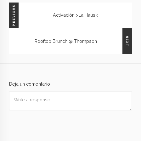
PREVIOUS
Activación >La Haus<
NEXT
Rooftop Brunch @ Thompson
Deja un comentario
Nombre
*
Correo
electrónico
*