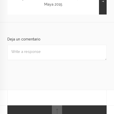
Maya 2015
Deja un comentario
Nombre
*
Correo
electrónico
*
Web
Guardar mi nombre, correo electrónico y sitio web en
este navegador para la próxima vez que haga un