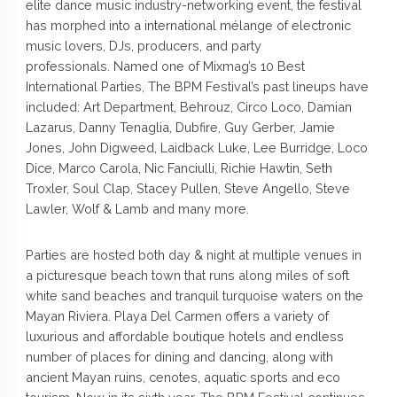
elite dance music industry-networking event, the festival
has morphed into a international mélange of electronic
music lovers, DJs, producers, and party
professionals. Named one of Mixmag’s 10 Best
International Parties, The BPM Festival’s past lineups have
included: Art Department, Behrouz, Circo Loco, Damian
Lazarus, Danny Tenaglia, Dubfire, Guy Gerber, Jamie
Jones, John Digweed, Laidback Luke, Lee Burridge, Loco
Dice, Marco Carola, Nic Fanciulli, Richie Hawtin, Seth
Troxler, Soul Clap, Stacey Pullen, Steve Angello, Steve
Lawler, Wolf & Lamb and many more.
Parties are hosted both day & night at multiple venues in
a picturesque beach town that runs along miles of soft
white sand beaches and tranquil turquoise waters on the
Mayan Riviera. Playa Del Carmen offers a variety of
luxurious and affordable boutique hotels and endless
number of places for dining and dancing, along with
ancient Mayan ruins, cenotes, aquatic sports and eco