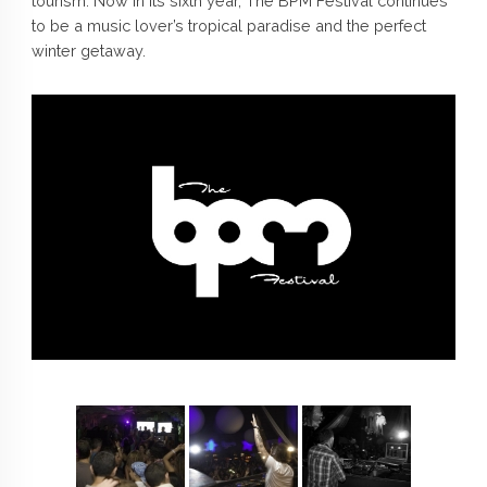
tourism. Now in its sixth year, The BPM Festival continues
to be a music lover’s tropical paradise and the perfect
winter getaway.